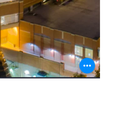
IC PUERTO NUEVO
Phone:
1-704-909-0452
Email:
ipuertonuevo01.com Visit our page:
icpuertonuevo.com Address: 13331 York
Center Rd. Ste. D Charlotte, NC 28273